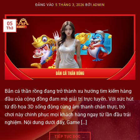
ĐĂNG VÀO
5 THÁNG 3, 2026
BỞI
ADMIN
05
Th3
Bắn cá thần rồng đang trở thành xu hướng tìm kiếm hàng
đầu của cộng đồng đam mê giải trí trực tuyến. Với sức hút
từ đồ họa 3D sống động cùng âm thanh chân thực, trò
chơi này chinh phục mọi khách hàng ngay từ lần đầu trải
nghiệm. Nội dung dưới đây, Game […]
TIẾP TỤC ĐỌC
→