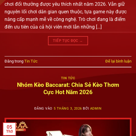
chơi đổi thưởng được yêu thích nhất năm 2026. Vẫn giữ
nguyên lối chơi dân gian quen thuộc, tựa game này được
nâng cấp mạnh mẽ về công nghệ. Trò chơi đang là điểm
đến ưu tiên của cả hội viên mới lẫn những […]
TIẾP TỤC ĐỌC
→
Đăng trong
Tin Tức
Để lại bình luận
TIN TỨC
Nhóm Kèo Baccarat: Chia Sẻ Kèo Thơm
Cực Hot Năm 2026
ĐĂNG VÀO
5 THÁNG 3, 2026
BỞI
ADMIN
05
Th3