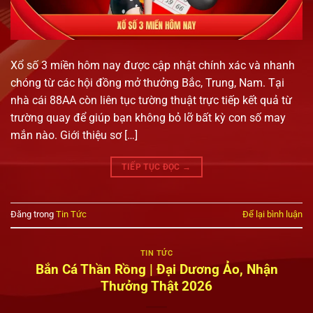
Xổ số 3 miền hôm nay được cập nhật chính xác và nhanh
chóng từ các hội đồng mở thưởng Bắc, Trung, Nam. Tại
nhà cái 88AA còn liên tục tường thuật trực tiếp kết quả từ
trường quay để giúp bạn không bỏ lỡ bất kỳ con số may
mắn nào. Giới thiệu sơ […]
TIẾP TỤC ĐỌC
→
Đăng trong
Tin Tức
Để lại bình luận
TIN TỨC
Bắn Cá Thần Rồng | Đại Dương Ảo, Nhận
Thưởng Thật 2026