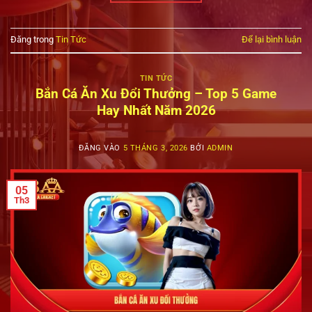
Đăng trong
Tin Tức
Để lại bình luận
TIN TỨC
Bắn Cá Ăn Xu Đổi Thưởng – Top 5 Game
Hay Nhất Năm 2026
ĐĂNG VÀO
5 THÁNG 3, 2026
BỞI
ADMIN
05
Th3