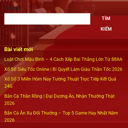
Tìm kiếm
TÌM
KIẾM
Bài viết mới
Luật Chơi Mậu Binh – 4 Cách Xếp Bài Thắng Lớn Từ 88AA
Xổ Số Siêu Tốc Online | Bí Quyết Làm Giàu Thần Tốc 2026
Xổ Số 3 Miền Hôm Nay Tường Thuật Trực Tiếp Kết Quả
24G
Bắn Cá Thần Rồng | Đại Dương Ảo, Nhận Thưởng Thật
2026
Bắn Cá Ăn Xu Đổi Thưởng – Top 5 Game Hay Nhất Năm
2026