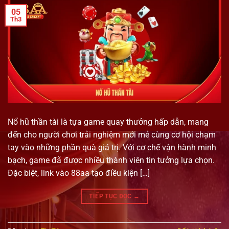
05
Th3
Nổ hũ thần tài là tựa game quay thưởng hấp dẫn, mang
đến cho người chơi trải nghiệm mới mẻ cùng cơ hội chạm
tay vào những phần quà giá trị. Với cơ chế vận hành minh
bạch, game đã được nhiều thành viên tin tưởng lựa chọn.
Đặc biệt, link vào 88aa tạo điều kiện […]
TIẾP TỤC ĐỌC
→