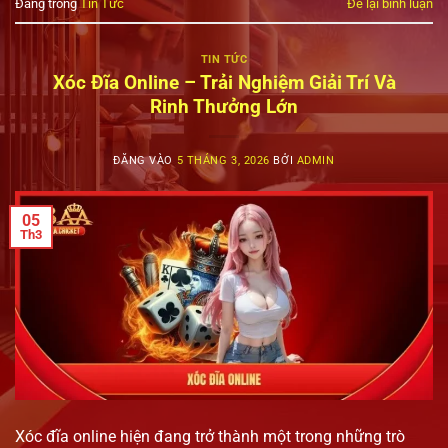
Đăng trong
Tin Tức
Để lại bình luận
TIN TỨC
Xóc Đĩa Online – Trải Nghiệm Giải Trí Và
Rinh Thưởng Lớn
ĐĂNG VÀO
5 THÁNG 3, 2026
BỞI
ADMIN
05
Th3
Xóc đĩa online hiện đang trở thành một trong những trò