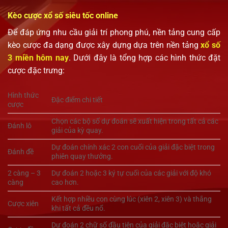
Kèo cược xổ số siêu tốc online
Để đáp ứng nhu cầu giải trí phong phú, nền tảng cung cấp
kèo cược đa dạng được xây dựng dựa trên nền tảng
xổ số
3 miền hôm nay
. Dưới đây là tổng hợp các hình thức đặt
cược đặc trưng:
Hình thức
Đặc điểm chi tiết
cược
Chọn các bộ số dự đoán sẽ xuất hiện trong tất cả các
Đánh lô
giải của kỳ quay.
Dự đoán chính xác 2 con cuối của giải đặc biệt trong
Đánh đề
phiên quay thưởng.
2 càng – 3
Dự đoán 2 hoặc 3 ký tự cuối của các giải với độ khó
càng
cao hơn.
Kết hợp nhiều con cùng lúc (xiên 2, xiên 3) và thắng
Cược xiên
khi tất cả đều nổ.
Dự đoán 2 chữ số đầu tiên của giải đặc biệt hoặc giải