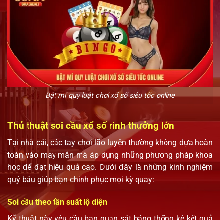
Bật mí quy luật chơi xổ số siêu tốc online
Thủ thuật soi cầu xổ số rinh thưởng lớn
Tại nhà cái, các tay chơi lão luyện thường không dựa hoàn
toàn vào may mắn mà áp dụng những phương pháp khoa
học để đạt hiệu quả cao. Dưới đây là những kinh nghiệm
quý báu giúp bạn chinh phục mọi kỳ quay:
Soi cầu theo tần suất lộ diện
Kỹ thuật này yêu cầu bạn quan sát bảng thống kê kết quả