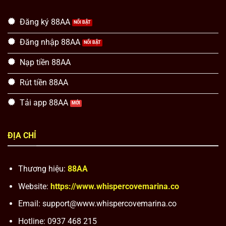
Đăng ký 88AA
Đăng nhập 88AA
Nạp tiền 88AA
Rút tiền 88AA
Tải app 88AA
ĐỊA CHỈ
Thương hiệu:
88AA
Website:
https://www.whispercovemarina.co
Email:
support@www.whispercovemarina.co
Hotline: 0937 468 215