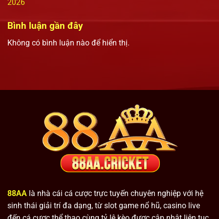
2026
Bình luận gần đây
Không có bình luận nào để hiển thị.
88AA
là nhà cái cá cược trực tuyến chuyên nghiệp với hệ
sinh thái giải trí đa dạng, từ slot game nổ hũ, casino live
đến cá cược thể thao cùng tỷ lệ kèo được cập nhật liên tục.