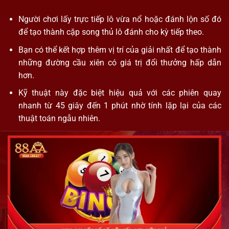
Người chơi lấy trực tiếp lô vừa nổ hoặc đánh lộn số đó
để tạo thành cặp song thủ lô đánh cho kỳ tiếp theo.
Bạn có thể kết hợp thêm vị trí của giải nhất để tạo thành
những đường cầu xiên có giá trị đổi thưởng hấp dẫn
hơn.
Kỹ thuật này đặc biệt hiệu quả với các phiên quay
nhanh từ 45 giây đến 1 phút nhờ tính lặp lại của các
thuật toán ngẫu nhiên.