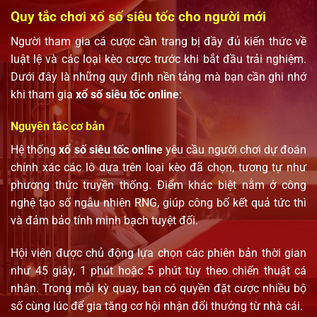
Quy tắc chơi xổ số siêu tốc cho người mới
Người tham gia cá cược cần trang bị đầy đủ kiến thức về
luật lệ và các loại kèo cược trước khi bắt đầu trải nghiệm.
Dưới đây là những quy định nền tảng mà bạn cần ghi nhớ
khi tham gia
xổ số siêu tốc online
:
Nguyên tắc cơ bản
Hệ thống
xổ số siêu tốc online
yêu cầu người chơi dự đoán
chính xác các lô dựa trên loại kèo đã chọn, tương tự như
phương thức truyền thống. Điểm khác biệt nằm ở công
nghệ tạo số ngẫu nhiên RNG, giúp công bố kết quả tức thì
và đảm bảo tính minh bạch tuyệt đối.
Hội viên được chủ động lựa chọn các phiên bản thời gian
như 45 giây, 1 phút hoặc 5 phút tùy theo chiến thuật cá
nhân. Trong mỗi kỳ quay, bạn có quyền đặt cược nhiều bộ
số cùng lúc để gia tăng cơ hội nhận đổi thưởng từ nhà cái.