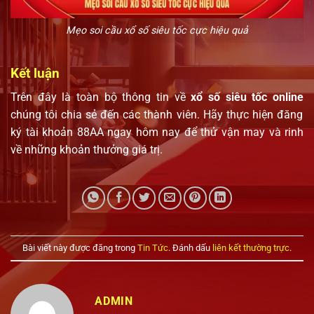
Mẹo soi cầu xổ số siêu tốc cực hiệu quả
Kết luận
Trên đây là toàn bộ thông tin về
xổ số siêu tốc online
chúng tôi chia sẻ đến các thành viên. Hãy thực hiện đăng
ký tài khoản 88AA ngay hôm nay để thử vận may và rinh
về những khoản thưởng giá trị.
Bài viết này được đăng trong
Tin Tức
. Đánh dấu
liên kết thường trực
.
ADMIN