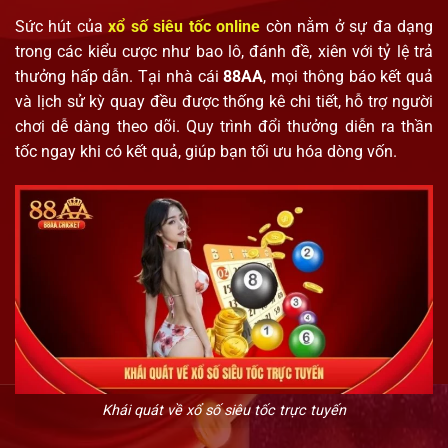
Sức hút của
xổ số siêu tốc online
còn nằm ở sự đa dạng
trong các kiểu cược như bao lô, đánh đề, xiên với tỷ lệ trả
thưởng hấp dẫn. Tại nhà cái
88AA
, mọi thông báo kết quả
và lịch sử kỳ quay đều được thống kê chi tiết, hỗ trợ người
chơi dễ dàng theo dõi. Quy trình đổi thưởng diễn ra thần
tốc ngay khi có kết quả, giúp bạn tối ưu hóa dòng vốn.
Khái quát về xổ số siêu tốc trực tuyến