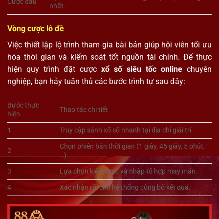
Cược đầu
nhất.
Vòng cược lô đề
Việc thiết lập lộ trình tham gia bài bản giúp hội viên tối ưu
hóa thời gian và kiểm soát tốt nguồn tài chính. Để thực
hiện quy trình đặt cược
xổ số siêu tốc online
chuyên
nghiệp, bạn hãy tuân thủ các bước trình tự sau đây:
Bước thực
Thao tác chi tiết
hiện
1
Truy cập sảnh xổ số nhanh tại địa chỉ giải trí.
Chọn phiên bản thời gian (1 giây, 45 giây, 5 phút,
2
…).
3
Lựa chọn kiểu cược và nhập tổ hợp may mắn.
4
Xác nhận rồi chờ hệ thống công bố kết quả.