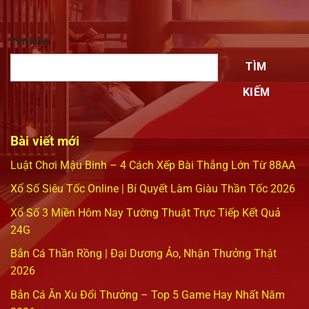
Tìm kiếm
TÌM
KIẾM
Bài viết mới
Luật Chơi Mậu Binh – 4 Cách Xếp Bài Thắng Lớn Từ 88AA
Xổ Số Siêu Tốc Online | Bí Quyết Làm Giàu Thần Tốc 2026
Xổ Số 3 Miền Hôm Nay Tường Thuật Trực Tiếp Kết Quả
24G
Bắn Cá Thần Rồng | Đại Dương Ảo, Nhận Thưởng Thật
2026
Bắn Cá Ăn Xu Đổi Thưởng – Top 5 Game Hay Nhất Năm