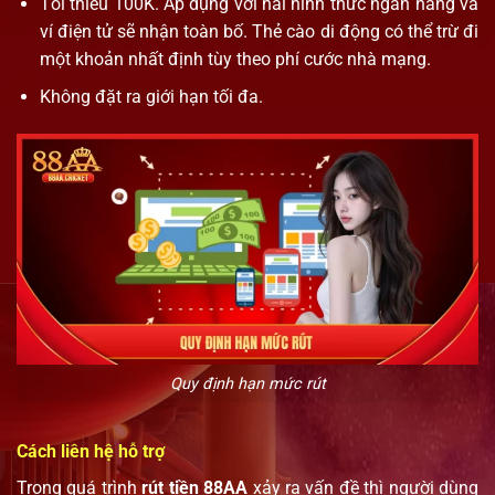
Tối thiểu 100K. Áp dụng với hai hình thức ngân hàng và
ví điện tử sẽ nhận toàn bố. Thẻ cào di động có thể trừ đi
một khoản nhất định tùy theo phí cước nhà mạng.
Không đặt ra giới hạn tối đa.
Quy định hạn mức rút
Cách liên hệ hỗ trợ
Trong quá trình
rút tiền 88AA
xảy ra vấn đề thì người dùng