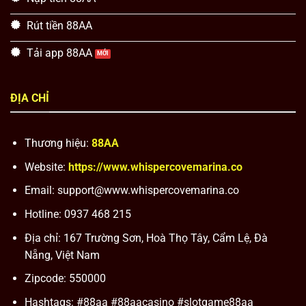
Rút tiền 88AA
Tải app 88AA
ĐỊA CHỈ
Thương hiệu:
88AA
Website:
https://www.whispercovemarina.co
Email:
support@www.whispercovemarina.co
Hotline: 0937 468 215
Địa chỉ: 167 Trường Sơn, Hoà Thọ Tây, Cẩm Lệ, Đà
Nẵng, Việt Nam
Zipcode: 550000
Hashtags: #88aa #88aacasino #slotgame88aa