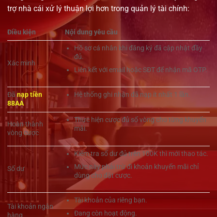
trợ nhà cái xử lý thuận lợi hơn trong quản lý tài chính:
Điều kiện
Nội dung yêu cầu
Hồ sơ cá nhân khi đăng ký đã cập nhật đầy
đủ.
Xác minh
Liên kết với email hoặc SĐT để nhận mã OTP.
Đã
nạp tiền
Hệ thống ghi nhận đã nạp ít nhất 1 lần.
88AA
Thực hiện cược đủ số vòng cho từng khuyến
Hoàn thành
mãi.
vòng cược
Kiểm tra số dư đủ trên 100K thì mới thao tác.
Mức này phải trừ đi khoản khuyến mãi chỉ
Số dư
dùng cho đặt cược.
Tài khoản của riêng bạn.
Tài khoản ngân
Đang còn hoạt động.
hàng