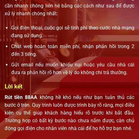
cần nhanh chóng liên hệ bằng các cách như sau để được
xử lý nhanh chóng nhất:
Gọi điện thoại, cuộc gọi sẽ tính phí theo cước nhà mạng
đang sử dụng.
Chat web hoàn toàn miễn phí, nhận phản hồi trong 2
đến 3 tiếng.
Gửi email nếu muốn khiếu nại hoặc yêu cầu nhà cái
đưa ra phản hồi rõ hơn về lý do không chi trả thưởng.
Lời kết
Rút tiền 88AA
không hề khó nếu như bạn tuân thủ các
bước ở trên. Quy trình luôn được trình bày rõ ràng, mọi điều
kiện cụ thể giúp khách hàng hiểu rõ trước khi bắt đầu.
Trường hợp có bất kỳ bước nào chưa nắm được, càn chủ
động gọi điện cho nhân viên nhà cái để họ hỗ trợ bạn nhé.