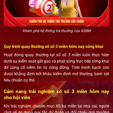
Khám phá hệ thống trả thưởng của XSBM
Quy trình quay thưởng xổ số 3 miền hôm nay công khai
Hoạt động quay thưởng tại xổ số 3 miền luôn thực hiện
dưới sự kiểm soát gắt gao và phát sóng trực tiếp công khai
để củng cố niềm tin từ cộng đồng. Tính minh bạch còn
được khẳng định bởi khâu kiểm định mở thưởng, bám sát
tiêu chuẩn cụ thể.
Cẩm nang trải nghiệm xổ số 3 miền hôm nay
cho hội viên
Khi trải nghiệm chuyên mục XS ba miền tại nhà cái, người
chơi sẽ áp dụng quy tắc dự đoán và đối chiếu giải thưởng