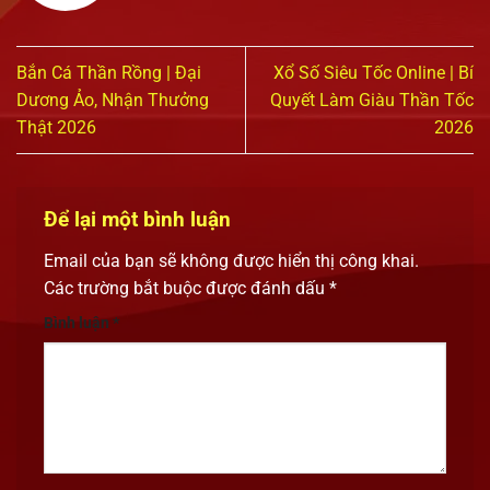
Bắn Cá Thần Rồng | Đại
Xổ Số Siêu Tốc Online | Bí
Dương Ảo, Nhận Thưởng
Quyết Làm Giàu Thần Tốc
Thật 2026
2026
Để lại một bình luận
Email của bạn sẽ không được hiển thị công khai.
Các trường bắt buộc được đánh dấu
*
Bình luận
*