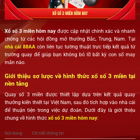
Xổ số 3 miền hôm nay
được cập nhật chính xác và nhanh
chóng từ các hội đồng mở thưởng Bắc, Trung, Nam. Tại
nhà cái 88AA
còn liên tục tường thuật trực tiếp kết quả từ
trường quay để giúp bạn không bỏ lỡ bất kỳ con số may
mắn nào.
Giới thiệu sơ lược về hình thức xổ số 3 miền tại
nền tảng
Quay số 3 miền được thiết lập dựa trên kết quả quay
thưởng kiến thiết tại Việt Nam, sau đó tích hợp vào nhà cái
để thuận tiện trong việc dự đoán. Dưới đây là giới thiệu
chung về hình thức
xổ số 3 miền hôm nay
:
Nội dung
Chi tiết thông tin