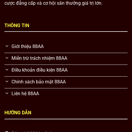
cược đẳng cấp và cơ hội săn thưởng giá trị lớn.
THÔNG TIN
Giới thiệu 88AA
Miễn trừ trách nhiệm 88AA
Điều khoản điều kiện 88AA
Chính sách bảo mật 88AA
Liên hệ 88AA
HƯỚNG DẪN