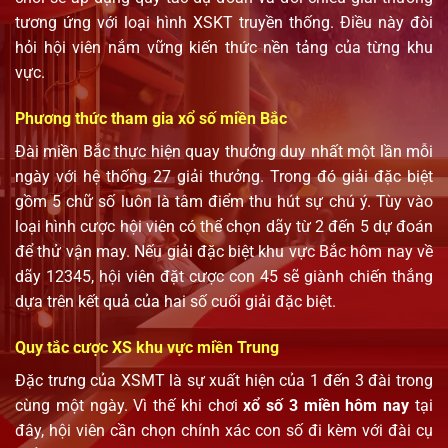
tương ứng với loại hình XSKT truyền thống. Điều này đòi
hỏi hội viên nắm vững kiến thức nền tảng của từng khu
vực.
Phương thức tham gia xổ số miền Bắc
Đài miền Bắc thực hiện quay thưởng duy nhất một lần mỗi
ngày với hệ thống 27 giải thưởng. Trong đó giải đặc biệt
gồm 5 chữ số luôn là tâm điểm thu hút sự chú ý. Tùy vào
loại hình cược hội viên có thể chọn dãy từ 2 đến 5 dự đoán
để thử vận may. Nếu giải đặc biệt khu vực Bắc hôm nay về
dãy 12345, hội viên đặt cược con 45 sẽ giành chiến thắng
dựa trên kết quả của hai số cuối giải đặc biệt.
Quy tắc cược XS khu vực miền Trung
Đặc trưng của XSMT là sự xuất hiện của 1 đến 3 đài trong
cùng một ngày. Vì thế khi chơi
xổ số 3 miền hôm nay
tại
đây, hội viên cần chọn chính xác con số đi kèm với đài cụ