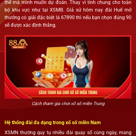
thể mà mình muốn dự đoán. Thay vì tính chung cho toàn
bộ khu vực như tại XSMB. Giả sử hôm nay đài Huế mở
thưởng có giải đặc biệt là 67890 thì nếu bạn chọn đúng 90
sẽ được xác định thắng.
Cách tham gia chơi xổ số miền Trung
Hệ thống đài đa dạng trong xổ số miền Nam
XSMN thường quy tụ nhiều đài quay số cùng ngày, mang