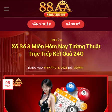
Bỏ
qua
nội
dung
ĐĂNG NHẬP
ĐĂNG KÝ
TIN TỨC
Xổ Số 3 Miền Hôm Nay Tường Thuật
Trực Tiếp Kết Quả 24G
ĐĂNG VÀO
5 THÁNG 3, 2026
BỞI
ADMIN
05
Th3