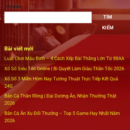
Tìm kiếm
TÌM
KIẾM
Bài viết mới
Luật Chơi Mậu Binh – 4 Cách Xếp Bài Thắng Lớn Từ 88AA
Xổ Số Siêu Tốc Online | Bí Quyết Làm Giàu Thần Tốc 2026
Xổ Số 3 Miền Hôm Nay Tường Thuật Trực Tiếp Kết Quả
24G
Bắn Cá Thần Rồng | Đại Dương Ảo, Nhận Thưởng Thật
2026
Bắn Cá Ăn Xu Đổi Thưởng – Top 5 Game Hay Nhất Năm
2026