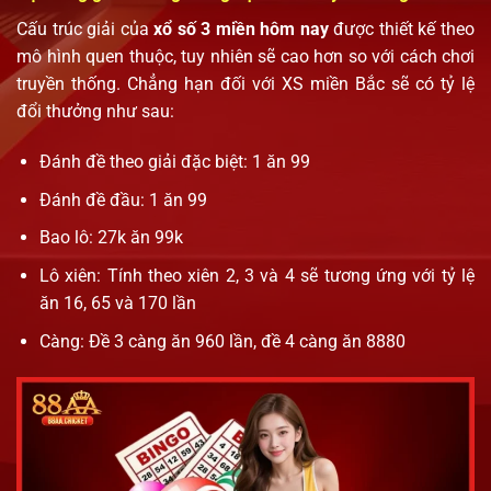
Cấu trúc giải của
xổ số 3 miền hôm nay
được thiết kế theo
mô hình quen thuộc, tuy nhiên sẽ cao hơn so với cách chơi
truyền thống. Chẳng hạn đối với XS miền Bắc sẽ có tỷ lệ
đổi thưởng như sau:
Đánh đề theo giải đặc biệt: 1 ăn 99
Đánh đề đầu: 1 ăn 99
Bao lô: 27k ăn 99k
Lô xiên: Tính theo xiên 2, 3 và 4 sẽ tương ứng với tỷ lệ
ăn 16, 65 và 170 lần
Càng: Đề 3 càng ăn 960 lần, đề 4 càng ăn 8880