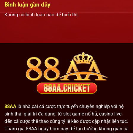
Bình luận gần đây
Không có bình luận nào để hiển thị.
88AA
là nhà cái cá cược trực tuyến chuyên nghiệp với hệ
sinh thái giải trí đa dạng, từ slot game nổ hũ, casino live
đến cá cược thể thao cùng tỷ lệ kèo được cập nhật liên tục.
Tham gia 88AA ngay hôm nay để tận hưởng không gian cá