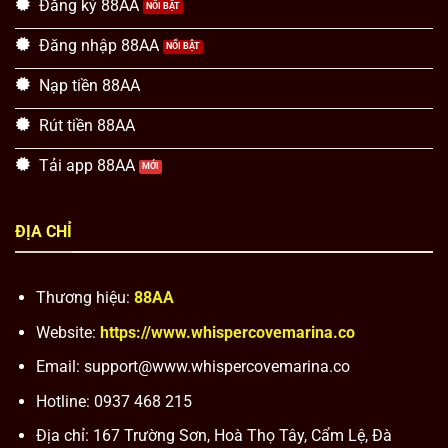
Đăng ký 88AA
Đăng nhập 88AA
Nạp tiền 88AA
Rút tiền 88AA
Tải app 88AA
ĐỊA CHỈ
Thương hiệu:
88AA
Website:
https://www.whispercovemarina.co
Email:
support@www.whispercovemarina.co
Hotline: 0937 468 215
Địa chỉ: 167 Trường Sơn, Hoà Thọ Tây, Cẩm Lệ, Đà