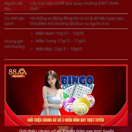
Nguồn dữ
Lấy trực tiếp từ kết quả quay thưởng XSKT chính
liệu
thức
Cơ chế vận
Hệ thống tự động đồng bộ và xử lý dữ liệu ngay sau
hành
thời điểm mở thưởng để phục vụ người chơi
Miền Nam: 16g15 – 16g35
Miền Trung: 17g15 – 17g35
Khung giờ
mở thưởng
Miền Bắc: 18g15 – 18g35
Giới thiệu chung xổ số 3 miền hôm nay trực tuyến