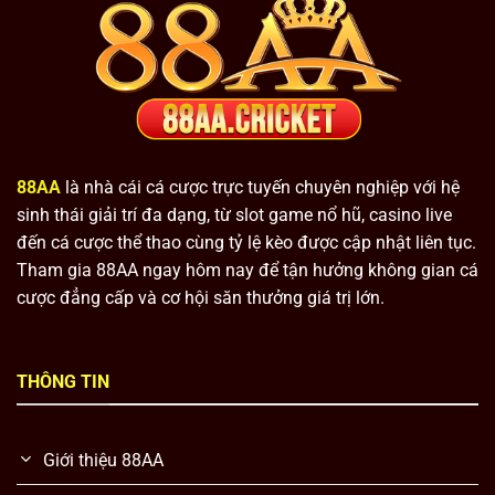
88AA
là nhà cái cá cược trực tuyến chuyên nghiệp với hệ
sinh thái giải trí đa dạng, từ slot game nổ hũ, casino live
đến cá cược thể thao cùng tỷ lệ kèo được cập nhật liên tục.
Tham gia 88AA ngay hôm nay để tận hưởng không gian cá
cược đẳng cấp và cơ hội săn thưởng giá trị lớn.
THÔNG TIN
Giới thiệu 88AA