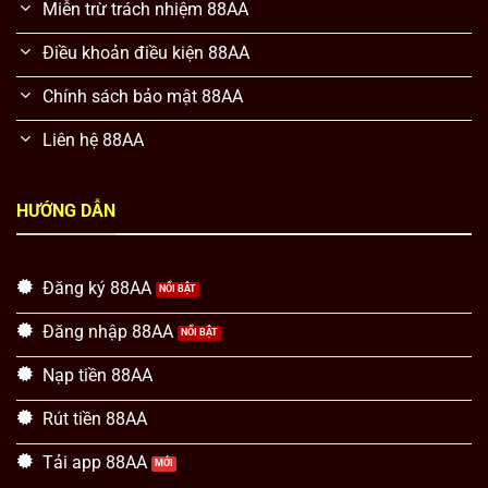
Miễn trừ trách nhiệm 88AA
Điều khoản điều kiện 88AA
Chính sách bảo mật 88AA
Liên hệ 88AA
HƯỚNG DẪN
Đăng ký 88AA
Đăng nhập 88AA
Nạp tiền 88AA
Rút tiền 88AA
Tải app 88AA