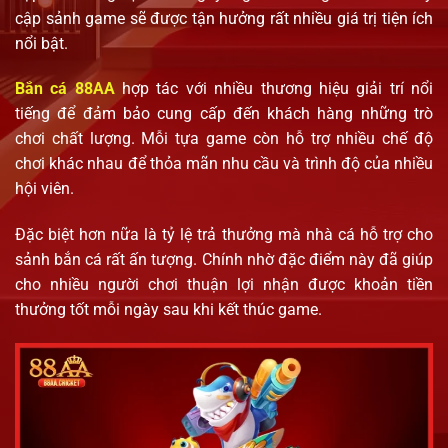
cập sảnh game sẽ được tận hưởng rất nhiều giá trị tiện ích
nổi bật.
Bắn cá 88AA
hợp tác với nhiều thương hiệu giải trí nổi
tiếng để đảm bảo cung cấp đến khách hàng những trò
chơi chất lượng. Mỗi tựa game còn hỗ trợ nhiều chế độ
chơi khác nhau để thỏa mãn nhu cầu và trình độ của nhiều
hội viên.
Đặc biệt hơn nữa là tỷ lệ trả thưởng mà nhà cá hỗ trợ cho
sảnh bắn cá rất ấn tượng. Chính nhờ đặc điểm này đã giúp
cho nhiều người chơi thuận lợi nhận được khoản tiền
thưởng tốt mỗi ngày sau khi kết thúc game.