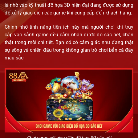
là nhờ vào kỹ thuật đồ họa 3D hiện đại đang được sử dụng
để xử lý giao diện các game khi cung cấp đến khách hàng.
Chính nhờ tính năng tiện ích này mà người chơi khi truy
cập vào sảnh game đều cảm nhận được độ sắc nét, chân
thật trong mỗi chi tiết. Bạn có có cảm giác như đang thật
sự sống và chiến đấu trong không gian trò chơi bắn cá đầy
màu sắc.
Chơi game với giao diện đồ họa 3D sắc nét