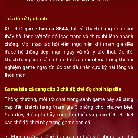
Tốc độ xử lý nhanh
Khi chơi game
bắn cá 88AA
, tất cả khách hàng đều cảm
thấy hài lòng với tốc độ load trang và thực thi lệnh nhanh
chóng. Mọi thao tác hội viên thực hiện khi tham gia đều
được hệ thống tiếp nhận ngay và xử lý tức thời. Do đó,
khách hàng luôn cảm nhận được sự mượt mà trong khi trải
nghiệm game ngay từ lúc bắt đầu nên cực kỳ hài lòng và
thỏa mãn.
Game bắn cá cung cấp 3 chế độ chế độ chơi hấp dẫn
Thông thường, mỗi trò chơi trong sảnh game này sẽ cung
cấp đến khách hàng tham gia 3 phòng chơi chuyên biệt.
Sau đây, chúng ta hãy cùng tìm hiểu và phân tích chi tiết
các chế độ chơi này trong game bắn cá:
Phòng sơ cấp: Chế độ này phù hợp với những tân thủ