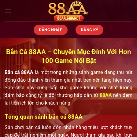
Bỏ
qua
nội
dung
ĐĂNG NHẬP
ĐĂNG KÝ
Bắn Cá 88AA – Chuyên Mục Đỉnh Với Hơn
100 Game Nổi Bật
Bắn cá 88AA
là một trong những sảnh game đang thu hút
đông đảo thành viên tham gia nhất trên nền tảng hiện nay.
Sân chơi này cung cấp kho game khủng với chất lượng
đảm bảo cùng tỷ lệ đổi thưởng hấp dẫn từ
88AA
nên đem
lại tiện ích lớn cho khách hàng.
Tổng quan sảnh bắn cá 88AA
Sân chơi bắn cá luôn đón nhận hàng triệu lượt khách truy
cập để trải nghiệm mỗi ngày. Người tham gia sau khi truy