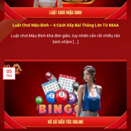
Luật Chơi Mậu Binh – 4 Cách Xếp Bài Thắng Lớn Từ 88AA
Luật chơi Mậu Binh khá đơn giản, tuy nhiên vẫn rất nhiều tân
binh nhầm [...]
05
Th3