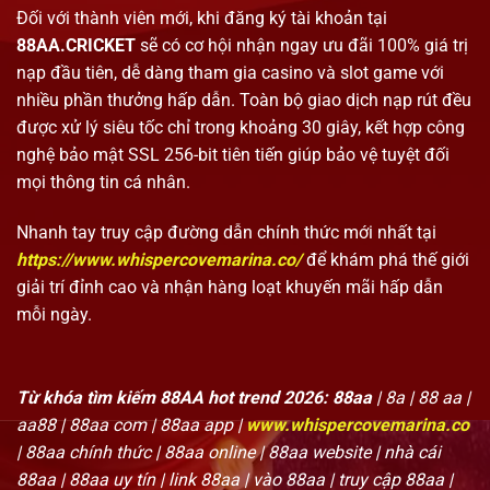
Đối với thành viên mới, khi đăng ký tài khoản tại
88AA.CRICKET
sẽ có cơ hội nhận ngay ưu đãi 100% giá trị
nạp đầu tiên, dễ dàng tham gia casino và slot game với
nhiều phần thưởng hấp dẫn. Toàn bộ giao dịch nạp rút đều
được xử lý siêu tốc chỉ trong khoảng 30 giây, kết hợp công
nghệ bảo mật SSL 256-bit tiên tiến giúp bảo vệ tuyệt đối
mọi thông tin cá nhân.
Nhanh tay truy cập đường dẫn chính thức mới nhất tại
https://www.whispercovemarina.co/
để khám phá thế giới
giải trí đỉnh cao và nhận hàng loạt khuyến mãi hấp dẫn
mỗi ngày.
Từ khóa tìm kiếm 88AA hot trend 2026:
88aa
| 8a | 88 aa |
aa88 | 88aa com | 88aa app |
www.whispercovemarina.co
| 88aa chính thức | 88aa online | 88aa website | nhà cái
88aa | 88aa uy tín | link 88aa | vào 88aa | truy cập 88aa |