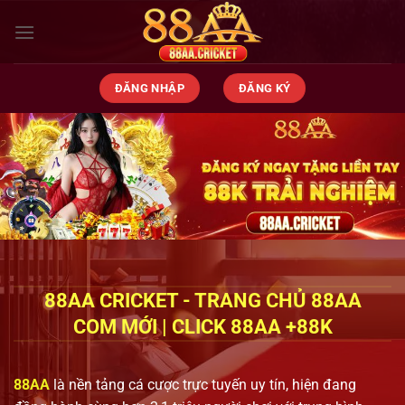
Bỏ
qua
nội
dung
ĐĂNG NHẬP
ĐĂNG KÝ
88AA CRICKET - TRANG CHỦ 88AA
COM MỚI | CLICK 88AA +88K
88AA
là nền tảng cá cược trực tuyến uy tín, hiện đang