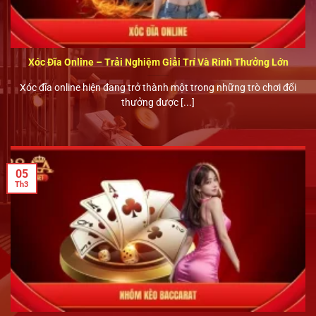
Xóc Đĩa Online – Trải Nghiệm Giải Trí Và Rinh Thưởng Lớn
Xóc đĩa online hiện đang trở thành một trong những trò chơi đổi
thưởng được [...]
05
Th3