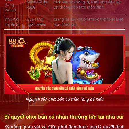
Nhân tối đa
Kích thước khổng lồ, xuất hiện định kỳ
Rồng
x500
với thông báo trên màn hình.
(boss)
Sinh vật
Quà tặng
Mang lại các vật phẩm bổ trợ hoặc lượt
huyền bí
ngẫu nhiên
bắn miễn phí.
Nguyên tắc chơi bắn cá thần rồng dễ hiểu
Bí quyết chơi bắn cá nhận thưởng lớn tại nhà cái
Kỹ năng quan sát và điều phối đạn dược hợp lý quyết định