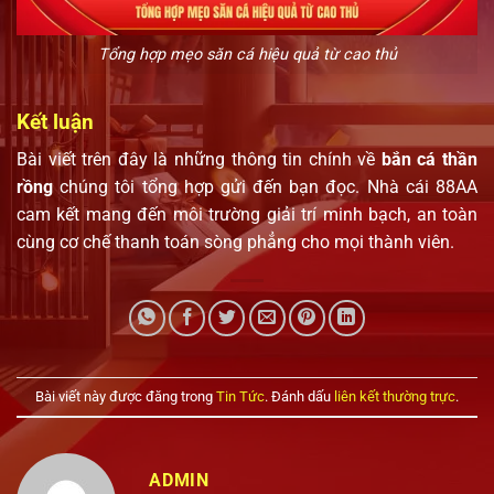
Tổng hợp mẹo săn cá hiệu quả từ cao thủ
Kết luận
Bài viết trên đây là những thông tin chính về
bắn cá thần
rồng
chúng tôi tổng hợp gửi đến bạn đọc. Nhà cái 88AA
cam kết mang đến môi trường giải trí minh bạch, an toàn
cùng cơ chế thanh toán sòng phẳng cho mọi thành viên.
Bài viết này được đăng trong
Tin Tức
. Đánh dấu
liên kết thường trực
.
ADMIN