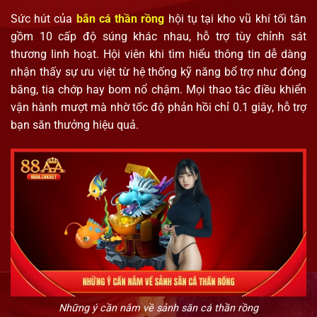
Sức hút của
bắn cá thần rồng
hội tụ tại kho vũ khí tối tân
gồm 10 cấp độ súng khác nhau, hỗ trợ tùy chỉnh sát
thương linh hoạt. Hội viên khi tìm hiểu thông tin dễ dàng
nhận thấy sự ưu việt từ hệ thống kỹ năng bổ trợ như đóng
băng, tia chớp hay bom nổ chậm. Mọi thao tác điều khiển
vận hành mượt mà nhờ tốc độ phản hồi chỉ 0.1 giây, hỗ trợ
bạn săn thưởng hiệu quả.
Những ý cần nắm về sảnh săn cá thần rồng