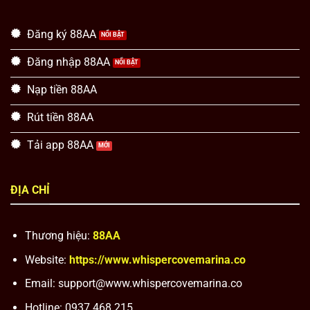
Đăng ký 88AA
Đăng nhập 88AA
Nạp tiền 88AA
Rút tiền 88AA
Tải app 88AA
ĐỊA CHỈ
Thương hiệu:
88AA
Website:
https://www.whispercovemarina.co
Email:
support@www.whispercovemarina.co
Hotline: 0937 468 215