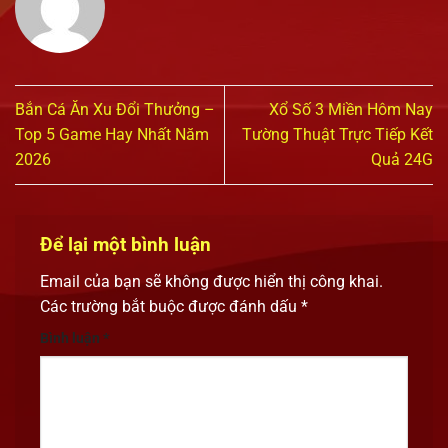
Bắn Cá Ăn Xu Đổi Thưởng –
Xổ Số 3 Miền Hôm Nay
Top 5 Game Hay Nhất Năm
Tường Thuật Trực Tiếp Kết
2026
Quả 24G
Để lại một bình luận
Email của bạn sẽ không được hiển thị công khai.
Các trường bắt buộc được đánh dấu
*
Bình luận
*