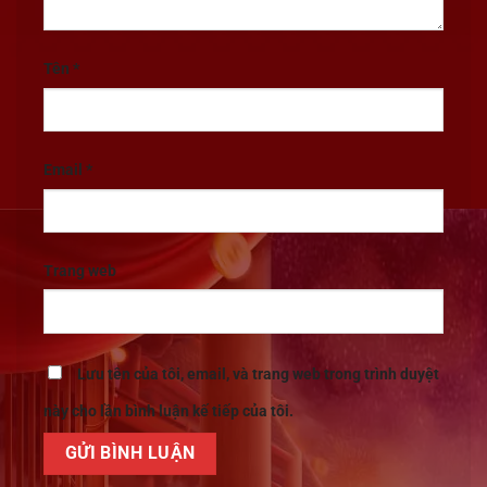
Tên
*
Email
*
Trang web
Lưu tên của tôi, email, và trang web trong trình duyệt
này cho lần bình luận kế tiếp của tôi.