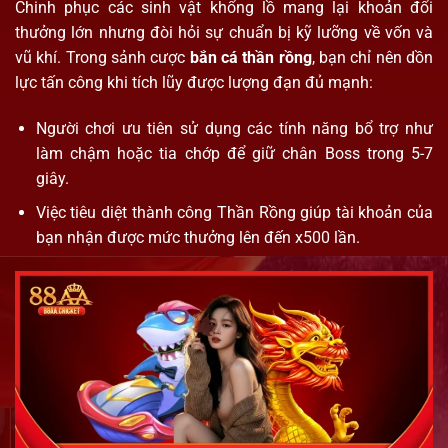
Chinh phục các sinh vật khổng lồ mang lại khoản đổi
thưởng lớn nhưng đòi hỏi sự chuẩn bị kỹ lưỡng về vốn và
vũ khí. Trong sảnh cược
bắn cá thần rồng
, bạn chỉ nên dồn
lực tấn công khi tích lũy được lượng đạn đủ mạnh:
Người chơi ưu tiên sử dụng các tính năng bổ trợ như
làm chậm hoặc tia chớp để giữ chân Boss trong 5-7
giây.
Việc tiêu diệt thành công Thần Rồng giúp tài khoản của
bạn nhận được mức thưởng lên đến x500 lần.