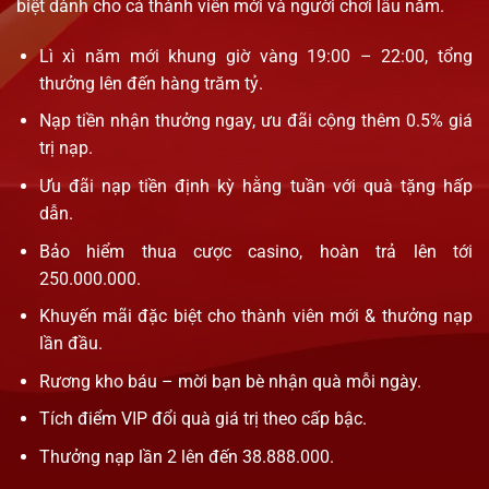
biệt dành cho cả thành viên mới và người chơi lâu năm.
Lì xì năm mới khung giờ vàng 19:00 – 22:00, tổng
thưởng lên đến hàng trăm tỷ.
Nạp tiền nhận thưởng ngay, ưu đãi cộng thêm 0.5% giá
trị nạp.
Ưu đãi nạp tiền định kỳ hằng tuần với quà tặng hấp
dẫn.
Bảo hiểm thua cược casino, hoàn trả lên tới
250.000.000.
Khuyến mãi đặc biệt cho thành viên mới & thưởng nạp
lần đầu.
Rương kho báu – mời bạn bè nhận quà mỗi ngày.
Tích điểm VIP đổi quà giá trị theo cấp bậc.
Thưởng nạp lần 2 lên đến 38.888.000.