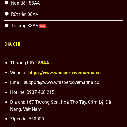
Nạp tiền 88AA
Rút tiền 88AA
Tải app 88AA
ĐỊA CHỈ
Thương hiệu:
88AA
Website:
https://www.whispercovemarina.co
Email:
support@www.whispercovemarina.co
Hotline: 0937 468 215
Địa chỉ: 167 Trường Sơn, Hoà Thọ Tây, Cẩm Lệ, Đà
Nẵng, Việt Nam
Zipcode: 550000