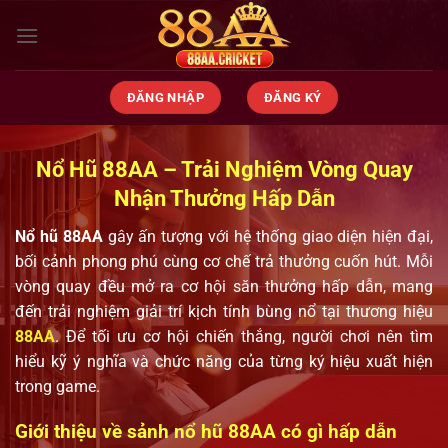
Bỏ
qua
nội
dung
ĐĂNG NHẬP
ĐĂNG KÝ
Nổ Hũ 88AA – Trải Nghiệm Vòng Quay
Nhận Thưởng Hấp Dẫn
Nổ hũ 88AA
gây ấn tượng với hệ thống giao diện hiện đại,
bối cảnh phong phú cùng cơ chế trả thưởng cuốn hút. Mỗi
vòng quay đều mở ra cơ hội săn thưởng hấp dẫn, mang
đến trải nghiệm giải trí kịch tính bùng nổ tại thương hiệu
88AA
. Để tối ưu cơ hội chiến thắng, người chơi nên tìm
hiểu kỹ ý nghĩa và chức năng của từng ký hiệu xuất hiện
trong game.
Giới thiệu về sảnh nổ hũ 88AA có gì hấp dẫn