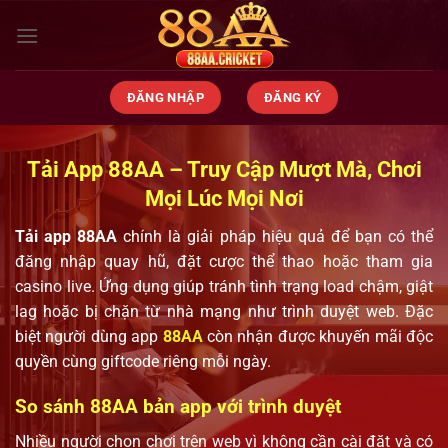
Bỏ
qua
nội
dung
ĐĂNG NHẬP
ĐĂNG KÝ
Tải App 88AA – Truy Cập Mượt Mà, Chơi
Mọi Lúc Mọi Nơi
Tải app 88AA
chính là giải pháp hiệu quả để bạn có thể
đăng nhập quay hũ, đặt cược thể thao hoặc tham gia
casino live. Ứng dụng giúp tránh tình trạng load chậm, giật
lag hoặc bị chặn từ nhà mạng như trình duyệt web. Đặc
biệt người dùng app
88AA
còn nhận được khuyến mãi độc
quyền cùng giftcode riêng mỗi ngày.
So sánh 88AA bản app với trình duyệt
Nhiều người chọn chơi trên web vì không cần cài đặt và có