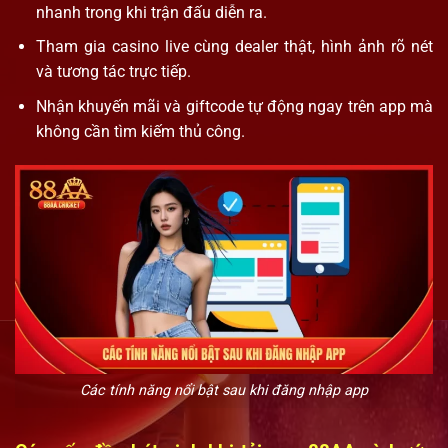
nhanh trong khi trận đấu diễn ra.
Tham gia casino live cùng dealer thật, hình ảnh rõ nét
và tương tác trực tiếp.
Nhận khuyến mãi và giftcode tự động ngay trên app mà
không cần tìm kiếm thủ công.
Các tính năng nổi bật sau khi đăng nhập app