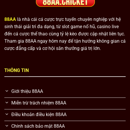
88AA
là nhà cái cá cược trực tuyến chuyên nghiệp với hệ
sinh thái giải trí đa dạng, từ slot game nổ hũ, casino live
đến cá cược thể thao cùng tỷ lệ kèo được cập nhật liên tục.
Tham gia 88AA ngay hôm nay để tận hưởng không gian cá
cược đẳng cấp và cơ hội săn thưởng giá trị lớn.
THÔNG TIN
Giới thiệu 88AA
Miễn trừ trách nhiệm 88AA
Điều khoản điều kiện 88AA
Chính sách bảo mật 88AA