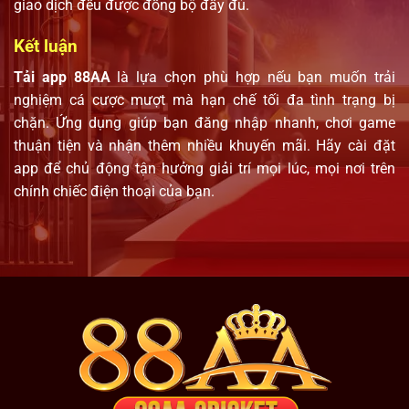
giao dịch đều được đồng bộ đầy đủ.
Kết luận
Tải app 88AA
là lựa chọn phù hợp nếu bạn muốn trải
nghiệm cá cược mượt mà hạn chế tối đa tình trạng bị
chặn. Ứng dụng giúp bạn đăng nhập nhanh, chơi game
thuận tiện và nhận thêm nhiều khuyến mãi. Hãy cài đặt
app để chủ động tận hưởng giải trí mọi lúc, mọi nơi trên
chính chiếc điện thoại của bạn.