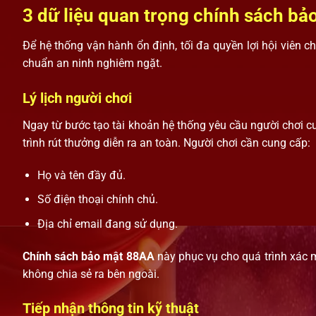
3 dữ liệu quan trọng chính sách bả
Để hệ thống vận hành ổn định, tối đa quyền lợi hội viên c
chuẩn an ninh nghiêm ngặt.
Lý lịch người chơi
Ngay từ bước tạo tài khoản hệ thống yêu cầu người chơi c
trình rút thưởng diễn ra an toàn. Người chơi cần cung cấp:
Họ và tên đầy đủ.
Số điện thoại chính chủ.
Địa chỉ email đang sử dụng.
Chính sách bảo mật 88AA
này phục vụ cho quá trình xác m
không chia sẻ ra bên ngoài.
Tiếp nhận thông tin kỹ thuật