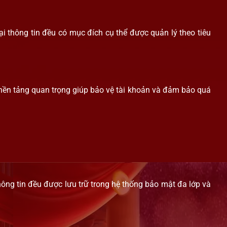
ại thông tin đều có mục đích cụ thể được quản lý theo tiêu
 nền tảng quan trọng giúp bảo vệ tài khoản và đảm bảo quá
hông tin đều được lưu trữ trong hệ thống bảo mật đa lớp và