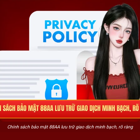
Chính sách bảo mật 88AA lưu trữ giao dịch minh bạch, rõ ràng