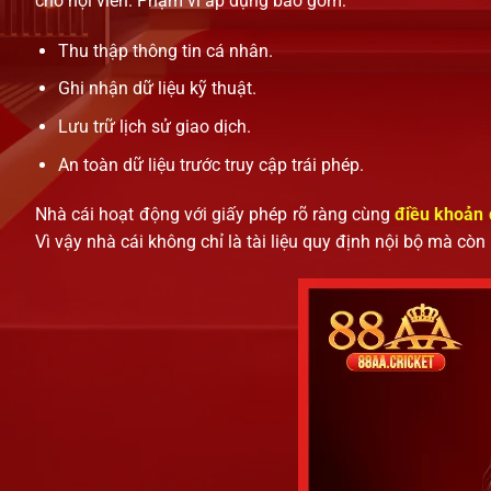
cho hội viên. Phạm vi áp dụng bao gồm:
Thu thập thông tin cá nhân.
Ghi nhận dữ liệu kỹ thuật.
Lưu trữ lịch sử giao dịch.
An toàn dữ liệu trước truy cập trái phép.
Nhà cái hoạt động với giấy phép rõ ràng cùng
điều khoản 
Vì vậy nhà cái không chỉ là tài liệu quy định nội bộ mà còn