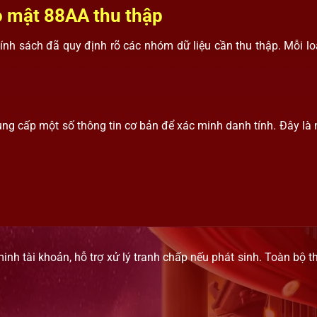
o mật 88AA thu thập
hính sách đã quy định rõ các nhóm dữ liệu cần thu thập. Mỗi lo
ung cấp một số thông tin cơ bản để xác minh danh tính. Đây là
inh tài khoản, hỗ trợ xử lý tranh chấp nếu phát sinh. Toàn bộ t