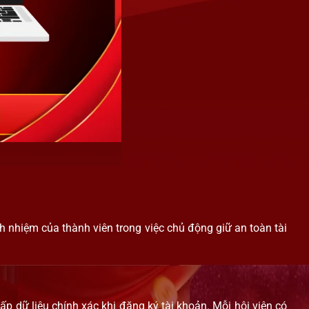
h nhiệm của thành viên trong việc chủ động giữ an toàn tài
p dữ liệu chính xác khi đăng ký tài khoản. Mỗi hội viên có