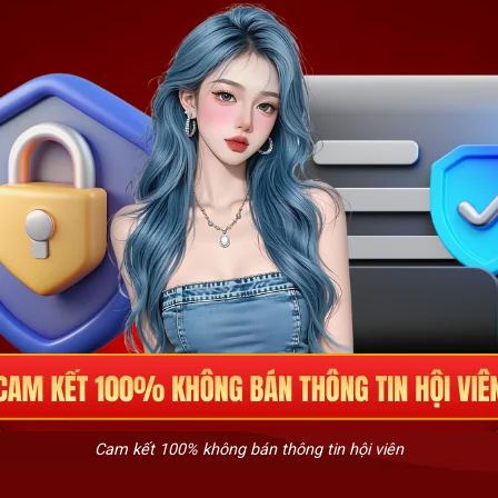
Cam kết 100% không bán thông tin hội viên