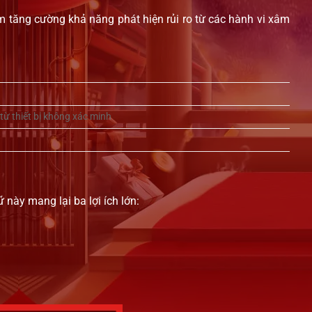
m tăng cường khả năng phát hiện rủi ro từ các hành vi xâm
từ thiết bị không xác minh
 này mang lại ba lợi ích lớn: