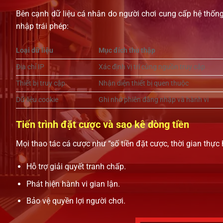
Bên cạnh dữ liệu cá nhân do người chơi cung cấp hệ thống
nhập trái phép:
Loại dữ liệu
Mục đích thu thập
Địa chỉ IP
Xác định vị trí cùng nguồn truy cập
Thiết bị truy cập
Nhận diện thiết bị quen thuộc
Dữ liệu cookie
Ghi nhớ phiên đăng nhập và hành vi
Tiến trình đặt cược và sao kê dòng tiền
Mọi thao tác cá cược như “số tiền đặt cược, thời gian thực h
Hỗ trợ giải quyết tranh chấp.
Phát hiện hành vi gian lận.
Bảo vệ quyền lợi người chơi.