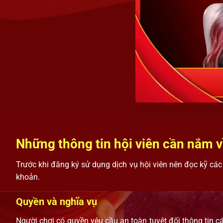
Những thông tin hội viên cần nắm 
Trước khi đăng ký sử dụng dịch vụ hội viên nên đọc kỹ các
khoản.
Quyền và nghĩa vụ
Người chơi có quyền yêu cầu an toàn tuyệt đối thông tin c