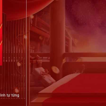
ình tự từng