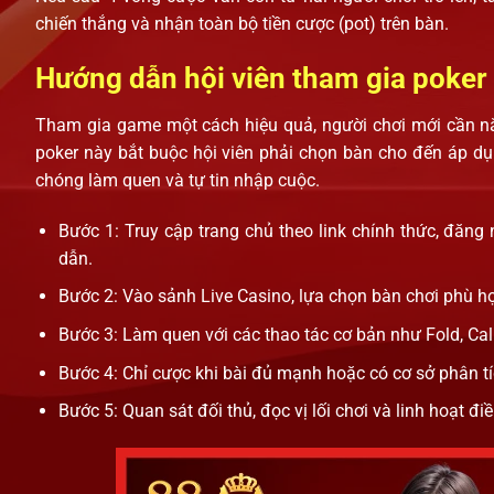
chiến thắng và nhận toàn bộ tiền cược (pot) trên bàn.
Hướng dẫn hội viên tham gia poker 
Tham gia game một cách hiệu quả, người chơi mới cần n
poker này bắt buộc hội viên phải chọn bàn cho đến áp dụ
chóng làm quen và tự tin nhập cuộc.
Bước 1: Truy cập trang chủ theo link chính thức, đăng
dẫn.
Bước 2: Vào sảnh Live Casino, lựa chọn bàn chơi phù h
Bước 3: Làm quen với các thao tác cơ bản như Fold, Call,
Bước 4: Chỉ cược khi bài đủ mạnh hoặc có cơ sở phân tíc
Bước 5: Quan sát đối thủ, đọc vị lối chơi và linh hoạt đi