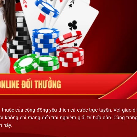
 thuộc của cộng đồng yêu thích cá cược trực tuyến. Với giao di
hơi không chỉ mang đến trải nghiệm giải trí hấp dẫn. Cùng tra
ến này.