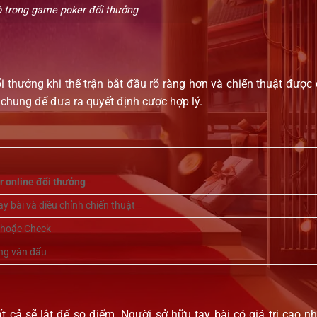
ó trong game poker đổi thưởng
ổi thưởng
khi thế trận bắt đầu rõ ràng hơn và chiến thuật được
i chung để đưa ra quyết định cược hợp lý.
r online đổi thưởng
y bài và điều chỉnh chiến thuật
in hoặc Check
ng ván đấu
t cả sẽ lật để so điểm. Người sở hữu tay bài có giá trị cao n