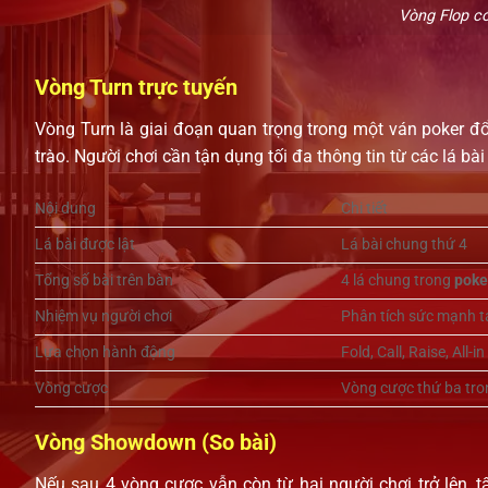
Vòng Flop c
Vòng Turn trực tuyến
Vòng Turn là giai đoạn quan trọng trong một ván poker đ
trào. Người chơi cần tận dụng tối đa thông tin từ các lá bà
Nội dung
Chi tiết
Lá bài được lật
Lá bài chung thứ 4
Tổng số bài trên bàn
4 lá chung trong
poke
Nhiệm vụ người chơi
Phân tích sức mạnh ta
Lựa chọn hành động
Fold, Call, Raise, All-
Vòng cược
Vòng cược thứ ba tro
Vòng Showdown (So bài)
Nếu sau 4 vòng cược vẫn còn từ hai người chơi trở lên, tấ