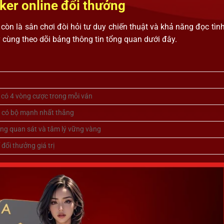
ker online đổi thưởng
à còn là sân chơi đòi hỏi tư duy chiến thuật và khả năng đọc tìn
y cùng theo dõi bảng thông tin tổng quan dưới đây.
có 4 vòng cược trong mỗi ván
ời có bộ mạnh nhất thắng
năng quan sát và tâm lý vững vàng
 đổi thưởng giá trị