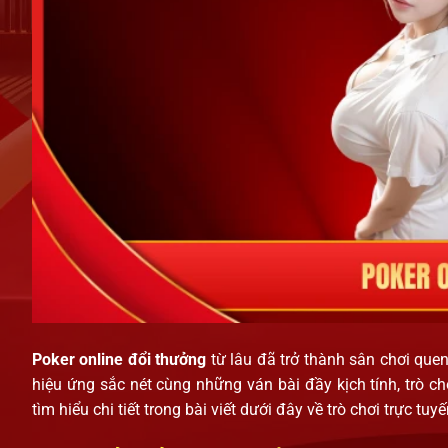
Poker online đổi thưởng
từ lâu đã trở thành sân chơi quen
hiệu ứng sắc nét cùng những ván bài đầy kịch tính, trò c
tìm hiểu chi tiết trong bài viết dưới đây về trò chơi trực tuy