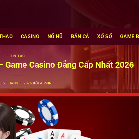
 THAO
CASINO
NỔ HŨ
BẮN CÁ
XỔ SỐ
GAME B
TIN TỨC
 – Game Casino Đẳng Cấp Nhất 2026
ÀO
5 THÁNG 3, 2026
BỞI
ADMIN