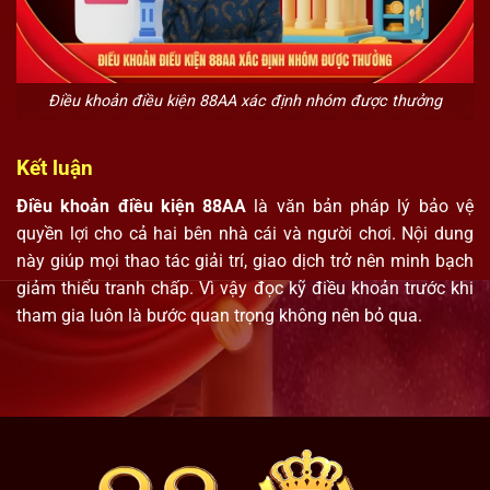
Điều khoản điều kiện 88AA xác định nhóm được thưởng
Kết luận
Điều khoản điều kiện 88AA
là văn bản pháp lý bảo vệ
quyền lợi cho cả hai bên nhà cái và người chơi. Nội dung
này giúp mọi thao tác giải trí, giao dịch trở nên minh bạch
giảm thiểu tranh chấp. Vì vậy đọc kỹ điều khoản trước khi
tham gia luôn là bước quan trọng không nên bỏ qua.