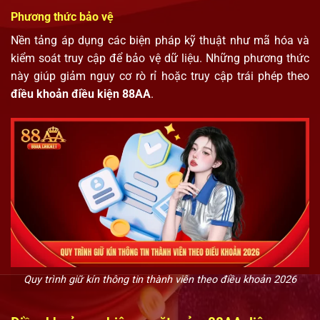
Phương thức bảo vệ
Nền tảng áp dụng các biện pháp kỹ thuật như mã hóa và
kiểm soát truy cập để bảo vệ dữ liệu. Những phương thức
này giúp giảm nguy cơ rò rỉ hoặc truy cập trái phép theo
điều khoản điều kiện 88AA
.
Quy trình giữ kín thông tin thành viên theo điều khoản 2026