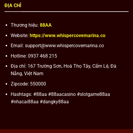
ĐỊA CHỈ
Thương hiệu:
88AA
Website:
https://www.whispercovemarina.co
Email:
support@www.whispercovemarina.co
Hotline: 0937 468 215
Địa chỉ: 167 Trường Sơn, Hoà Thọ Tây, Cẩm Lệ, Đà
Nẵng, Việt Nam
Zipcode: 550000
Hashtags: #88aa #88aacasino #slotgame88aa
#nhacai88aa #dangky88aa