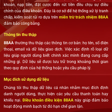
khoản, nạp tiền, đặt cược đến rút tiền đều chịu sự điều
chỉnh của điều khoản. Đây là cơ sở để hệ thống xử lý tranh
chấp, kiểm soát rủi ro dựa trên
miễn trừ trách nhiệm 88AA
đảm bảo công bằng.
Thông tin thu thập
88AA
thường thu thập các thông tin cơ bản: họ tên, số điện
thoại, email và dữ liệu giao dịch. Việc xác định rõ loại dữ
liệu giúp người dùng biết chính xác mình đang cung cấp
những gì. Dữ liệu sẽ được lưu trữ trong khoảng thời gian
theo quy định của hệ thống hoặc yêu cầu pháp lý.
Mục đích sử dụng dữ liệu
Chúng tôi thu thập dữ liệu cá nhân nhằm mục đích định
danh người dùng, thực hiện các yêu cầu thanh toán hay
khiếu nại.
Điều khoản điều kiện 88AA
này giúp đảm bảo
hoạt động minh bạch từ đó hạn chế gian lận.