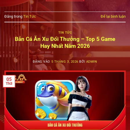
Đăng trong
Tin Tức
Để lại bình luận
TIN TỨC
Bắn Cá Ăn Xu Đổi Thưởng – Top 5 Game
Hay Nhất Năm 2026
ĐĂNG VÀO
5 THÁNG 3, 2026
BỞI
ADMIN
05
Th3