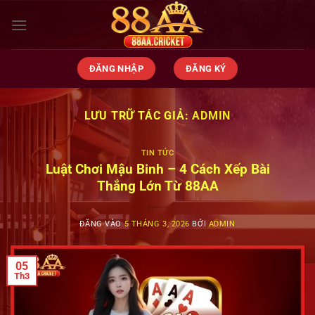
Bỏ
qua
nội
dung
ĐĂNG NHẬP
ĐĂNG KÝ
LƯU TRỮ TÁC GIẢ:
ADMIN
TIN TỨC
Luật Chơi Mậu Binh – 4 Cách Xếp Bài
Thắng Lớn Từ 88AA
ĐĂNG VÀO
5 THÁNG 3, 2026
BỞI
ADMIN
05
Th3