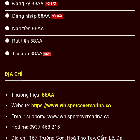
Đăng ký 88AA
Đăng nhập 88AA
Nạp tiền 88AA
Rút tiền 88AA
Tải app 88AA
ĐỊA CHỈ
Thương hiệu:
88AA
Website:
https://www.whispercovemarina.co
Email:
support@www.whispercovemarina.co
Hotline: 0937 468 215
Địa chỉ: 167 Trường Sơn, Hoà Thọ Tây, Cẩm Lệ, Đà