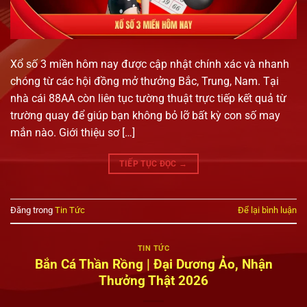
Xổ số 3 miền hôm nay được cập nhật chính xác và nhanh
chóng từ các hội đồng mở thưởng Bắc, Trung, Nam. Tại
nhà cái 88AA còn liên tục tường thuật trực tiếp kết quả từ
trường quay để giúp bạn không bỏ lỡ bất kỳ con số may
mắn nào. Giới thiệu sơ […]
TIẾP TỤC ĐỌC
→
Đăng trong
Tin Tức
Để lại bình luận
TIN TỨC
Bắn Cá Thần Rồng | Đại Dương Ảo, Nhận
Thưởng Thật 2026