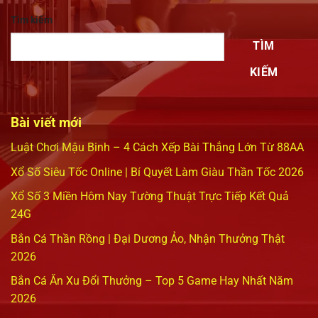
Tìm kiếm
TÌM
KIẾM
Bài viết mới
Luật Chơi Mậu Binh – 4 Cách Xếp Bài Thắng Lớn Từ 88AA
Xổ Số Siêu Tốc Online | Bí Quyết Làm Giàu Thần Tốc 2026
Xổ Số 3 Miền Hôm Nay Tường Thuật Trực Tiếp Kết Quả
24G
Bắn Cá Thần Rồng | Đại Dương Ảo, Nhận Thưởng Thật
2026
Bắn Cá Ăn Xu Đổi Thưởng – Top 5 Game Hay Nhất Năm
2026