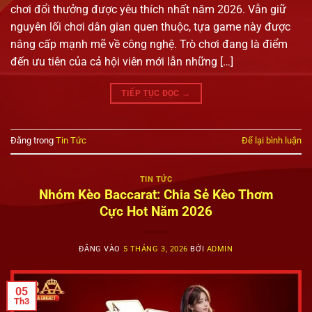
chơi đổi thưởng được yêu thích nhất năm 2026. Vẫn giữ
nguyên lối chơi dân gian quen thuộc, tựa game này được
nâng cấp mạnh mẽ về công nghệ. Trò chơi đang là điểm
đến ưu tiên của cả hội viên mới lẫn những […]
TIẾP TỤC ĐỌC
→
Đăng trong
Tin Tức
Để lại bình luận
TIN TỨC
Nhóm Kèo Baccarat: Chia Sẻ Kèo Thơm
Cực Hot Năm 2026
ĐĂNG VÀO
5 THÁNG 3, 2026
BỞI
ADMIN
05
Th3