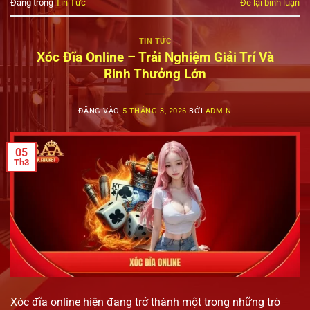
Đăng trong
Tin Tức
Để lại bình luận
TIN TỨC
Xóc Đĩa Online – Trải Nghiệm Giải Trí Và
Rinh Thưởng Lớn
ĐĂNG VÀO
5 THÁNG 3, 2026
BỞI
ADMIN
05
Th3
Xóc đĩa online hiện đang trở thành một trong những trò